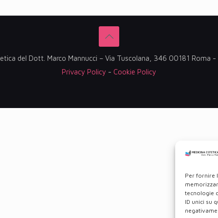
etica del Dott. Marco Mannucci – Via Tuscolana, 346 00181 Roma
Privacy Policy
-
Cookie Policy
Per fornire 
memorizzare
tecnologie 
ID unici su 
negativament