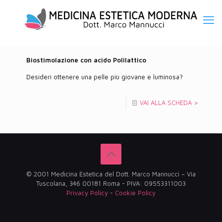
Biostimolazione con acido Polilattico
Desideri ottenere una pelle più giovane e luminosa?
VAI ALLA SCHEDA >
© 2001 Medicina Estetica del Dott. Marco Mannucci – Via
Tuscolana, 346 00181 Roma - PIVA: 09553311003
Privacy Policy
-
Cookie Policy