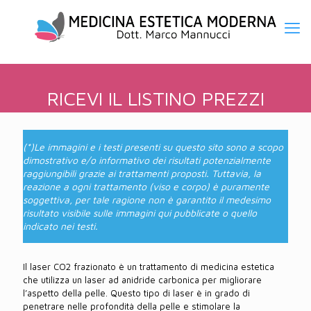
RICEVI IL LISTINO PREZZI
RICHIEDI INFORMAZIONI
(*)Le immagini e i testi presenti su questo sito sono a scopo
dimostrativo e/o informativo dei risultati potenzialmente
raggiungibili grazie ai trattamenti proposti. Tuttavia, la
reazione a ogni trattamento (viso e corpo) è puramente
soggettiva, per tale ragione non è garantito il medesimo
risultato visibile sulle immagini qui pubblicate o quello
indicato nei testi.
Il laser CO2 frazionato è un trattamento di medicina estetica
che utilizza un laser ad anidride carbonica per migliorare
l’aspetto della pelle. Questo tipo di laser è in grado di
penetrare nelle profondità della pelle e stimolare la